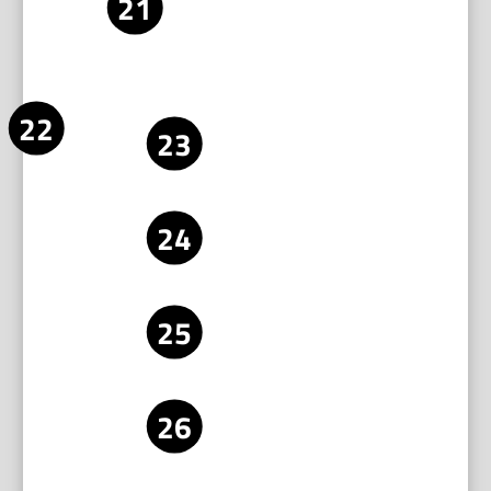
Wenn das Rad geneigt ist, suche nach
verbogenen Achsen oder lockeren
Befestigungen. Richtige die Teile aus oder
tausche sie aus.
Spezielle
Prüfe die Flucht der Sägeblattachse.
Maßnahmen bei
Messe mit dem Lineal die Parallelität
elektrischen
zur Tischkante.
Fliesensägen
Kontrolliere Blattflansch und
Spannmutter. Ziehe sie mit dem
empfohlenen Drehmoment an.
Teste den Rundlauf des Blatts. Ein
spürbares Schlagen deutet auf
verbogenes Blatt oder Welle hin.
Achte auf Wasserzufuhr. Ein zu
niedriger Wasserfluss erhöht Hitze und
Verschleiß.