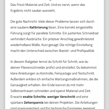
Das frisst Material und Zeit. Und es nervt, wenn das
Ergebnis nicht sauber aussieht.
Die gute Nachricht: Viele dieser Probleme lassen sich durch
eine saubere
Kalibrierung
lösen. Eine korrekt eingestellte
Führung sorgt für parallele Schnitte. Ein justiertes Schneidrad
verhindert Ausbrüche. Ein präziser Anschlag gewährleistet
wiederholbare Maße. Kurz gesagt: Die richtige Einstellung
macht den Unterschied zwischen Bastel- und Profiqualität.
In diesem Ratgeber lernst du Schritt für Schritt, wie du
deinen Fliesenschneider prüfst und einstellst. Du bekommst
klare Anleitungen zu Kontrolle, Feinjustage und Testschnitt.
Außerdem erkläre ich einfache Wartungsmaßnahmen, die die
Genauigkeit erhalten. Am Ende kannst du mit mehr
Selbstvertrauen schneiden und sparst Material und Zeit.
Erwarte
exakte Schnitte
,
weniger Verschnitt
und eine
spürbare
Zeitersparnis
bei deinen Projekten. Die Anleitungen
sind praxisorientiert und für technische Einsteiger geeignet.