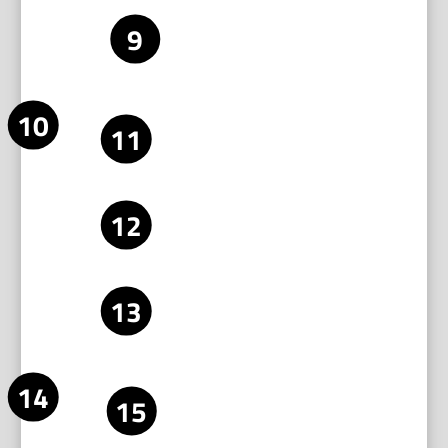
erneut.
Tipp: Arbeite schrittweise. Kleine
Korrekturen bringen meist das beste
Ergebnis.
Justage des
Stelle das Anschlaglineal auf 90° zum
Anschlags
Schneidrad. Nutze das Winkelmaß. Prüfe an
(Anschlaglineal)
mehreren Punkten entlang des Lineals.
Bei manuellen Schiebern: Schrauben lösen,
Anschlag positionieren, wieder festziehen.
Kontrolliere die Rechtwinkligkeit erneut.
Bei wiederholten Maßschnitten: Kalibriere
das Anschlagmaß mit dem Messschieber.
Notiere das exakte Maß.
Überprüfung
Untersuche das Schneidrad auf
und Einstellung
Beschädigungen oder Grat. Ein beschädigtes