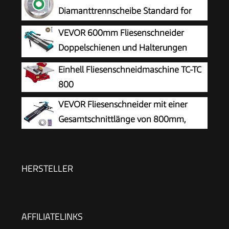
Diamanttrennscheibe Standard for
Ceramic (für Stein, Keramik, Fliesen,
VEVOR 600mm Fliesenschneider
Marmor, Ø 125 x 22,23 x 1,6 x 7 mm, Zubehör
Doppelschienen und Halterungen
für Winkelschleifer)
Manueller Fliesenschneider 3/5 in
Einhell Fliesenschneidmaschine TC-TC
Kappe mit Präzisionslaser Manuelle
800
Fliesenschneider-Werkzeuge zum
VEVOR Fliesenschneider mit einer
Präzisionsschneiden (600mm)
Gesamtschnittlänge von 800mm,
Schnittstärke 4-15mm Mindest.
Schnittbreite 25mm Fliesenschneidmaschine
inkl. Extra Schneidrad Fliesenverlegungs-&
HERSTELLER
Renovierungsprojekten
AFFILIATELINKS