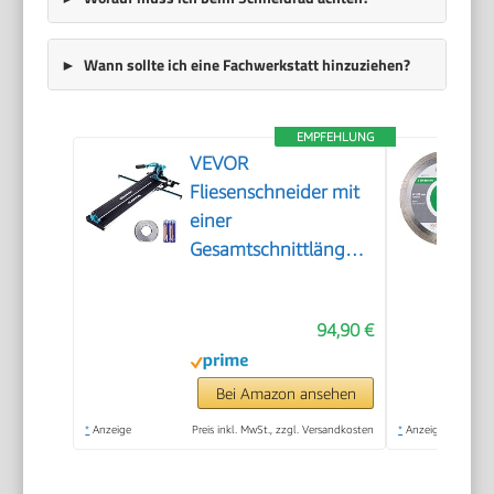
Wann sollte ich eine Fachwerkstatt hinzuziehen?
EMPFEHLUNG
VEVOR
Fliesenschneider mit
einer
Gesamtschnittlänge
von 800mm,
Schnittstärke 4-
94,90 €
15mm Mindest.
Schnittbreite 25mm
Fliesenschneidmaschine
Bei Amazon ansehen
inkl. Extra Schneidrad
*
Anzeige
Preis inkl. MwSt., zzgl. Versandkosten
*
Anzeige
Fliesenverlegungs-&
Renovierungsprojekten