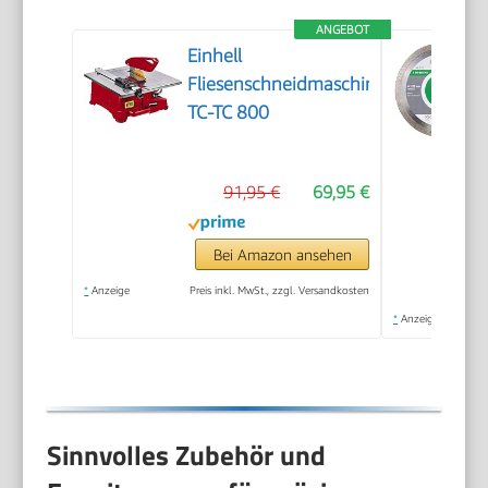
ANGEBOT
Einhell
Fliesenschneidmaschine
TC-TC 800
91,95 €
69,95 €
Bei Amazon ansehen
*
Anzeige
Preis inkl. MwSt., zzgl. Versandkosten
*
Anzeige
Sinnvolles Zubehör und