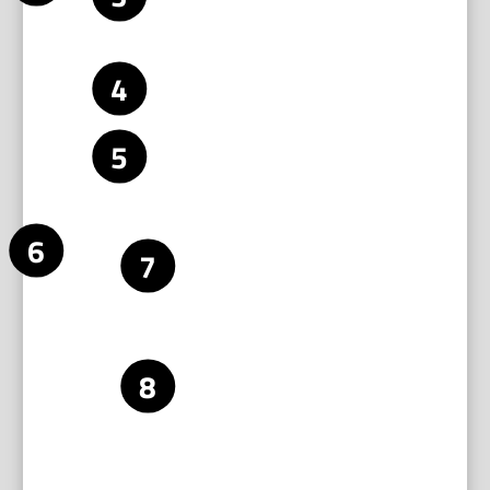
und
Korrosion, Grat oder Schmutz an
Reinigung
Führungsschiene, Wagen und Anschlag.
Reinige Schiene und Wagen mit einem
fusselfreien Tuch. Entferne ältere Schneidreste.
Leichte Schmierung der Führung sicherstellen.
Verwende ein dünnes Schmiermittel. Keine
schweren Fette, die Schmutz binden.
Prüfung der
Lege das Stahllineal entlang der
Führungsschiene
Führungsschiene. Prüfe mit dem
auf Parallelität
Messschieber an mehreren Punkten den
Abstand zwischen Lineal und Schiene.
Wenn Abweichungen auftreten, löse die
Befestigungsschrauben der Schiene leicht.
Richte die Schiene neu aus. Ziehe
Schrauben wieder handfest an und prüfe