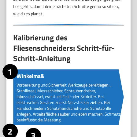
Los geht’s, damit deine nächsten Schnitte genau so sitzen,
wie du es planst.
Kalibrierung des
Fliesenschneiders: Schritt-für-
Schritt-Anleitung
Winkelmaß
Vorbereitung und Sicherheit Werkzeuge bereitlegen: ,
Stahllineal, Messschieber, Schraubendreher,
Inbusschlüssel, eventuell Feile oder Schleifer. Bei
elektrischen Geräten zuerst Netzstecker ziehen. Bei
Handschneidern Schutzhandschuhe und Schutzbrille
anlegen. Arbeitsfläche sauber und eben machen. Schmutz
beeinflusst die Messung.
Sichtprüfung
Führe eine Sichtkontrolle durch. Suche nach