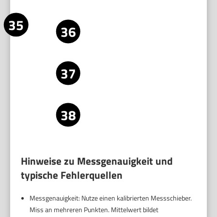
liegen.
Abschluss,
Ziehen alle Schrauben endgültig an.
Sicherung und
Sichere verstellte Teile mit
Dokumentation
Schraubensicherung, wenn nötig.
Notiere die finalen Einstellungen. So stellst
du den Schneider später schnell wieder
her.
Regelmäßig prüfen. Eine Kalibrierung hält
nicht ewig. Je häufiger du schneidest,
desto öfter prüfen.
Hinweise zu Messgenauigkeit und
typische Fehlerquellen
Messgenauigkeit: Nutze einen kalibrierten Messschieber.
Miss an mehreren Punkten. Mittelwert bildet