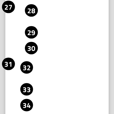
Erster
Lege ein Reststück identischer Fliese auf.
Testschnitt
Führe einen Testschnitt bei normalem
und Messung
Arbeitsdruck aus.
Miss das Schnittmaß mit dem Messschieber
an mehreren Stellen entlang der Kante.
Prüfe die Kante auf Ausbrüche. Schau dir die
Schnittlinie genau an.
Feinjustage
Wenn das Maß nicht stimmt, passe den
nach
Anschlag nur minimal an. Kontrolle nach jeder
Testschnitt
kleinen Änderung wiederholen.
Bei Ausbrüchen reduziere den Schneiddruck oder
wechsle das Rad. Prüfe die Senkrechte erneut.
Wiederhole Testschnitt und Messung so lange,
bis Abweichungen im gewünschten Bereich