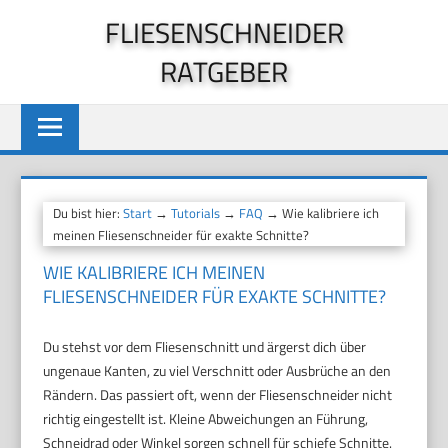
Zum
FLIESENSCHNEIDER
Inhalt
RATGEBER
springen
Du bist hier:
Start
→
Tutorials
→
FAQ
→ Wie kalibriere ich
meinen Fliesenschneider für exakte Schnitte?
WIE KALIBRIERE ICH MEINEN
FLIESENSCHNEIDER FÜR EXAKTE SCHNITTE?
Du stehst vor dem Fliesenschnitt und ärgerst dich über
ungenaue Kanten, zu viel Verschnitt oder Ausbrüche an den
Rändern. Das passiert oft, wenn der Fliesenschneider nicht
richtig eingestellt ist. Kleine Abweichungen an Führung,
Schneidrad oder Winkel sorgen schnell für schiefe Schnitte.