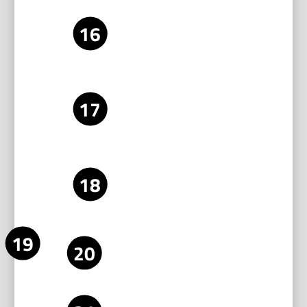
des
Rad verursacht Ausbrüche.
Schneidrades
Bei manuellen Schneidrädern: Radspiel
prüfen. Das Rad soll fest sitzen ohne
seitliches Spiel. Gegebenenfalls Lager
ersetzen.
Bei Diamant- oder Hartmetallrädern:
Laufgenauigkeit prüfen. Leichtes Axialspiel
ist erlaubt. Starkes Spiel erfordert
Austausch.
Tipp: Ein stumpfes Rad erhöht den Druck.
Das führt zu Absplitterungen. Wechsel das
Rad rechtzeitig.
Kontrolle der
Stelle das Rad senkrecht zur Auflagefläche.
Senkrechten
Nutze das Winkelmaß. Prüfe an der Radkante
des
und am Anschlag.
Schneidrads