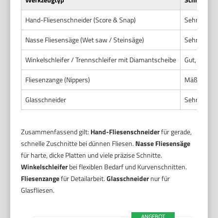
Hand-Fliesenschneider (Score & Snap)
Sehr gut fü
Nasse Fliesensäge (Wet saw / Steinsäge)
Sehr hoch b
Winkelschleifer / Trennschleifer mit Diamantscheibe
Gut, abhäng
Fliesenzange (Nippers)
Mäßig für k
Glasschneider
Sehr gut für
Zusammenfassend gilt:
Hand-Fliesenschneider
für gerade,
schnelle Zuschnitte bei dünnen Fliesen.
Nasse Fliesensäge
für harte, dicke Platten und viele präzise Schnitte.
Winkelschleifer
bei flexiblen Bedarf und Kurvenschnitten.
Fliesenzange
für Detailarbeit.
Glasschneider
nur für
Glasfliesen.
ANGEBOT