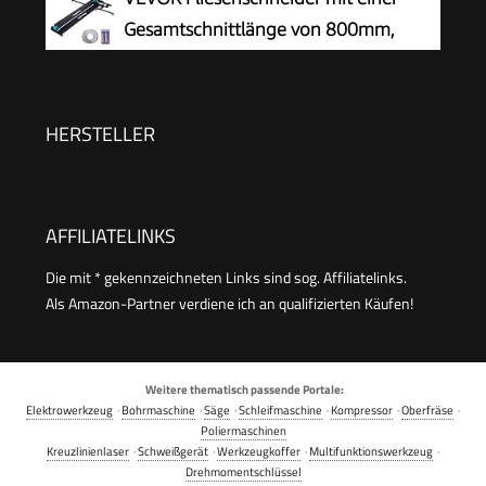
Präzisionsschneiden (600mm)
Gesamtschnittlänge von 800mm,
Schnittstärke 4-15mm Mindest.
Schnittbreite 25mm Fliesenschneidmaschine
inkl. Extra Schneidrad Fliesenverlegungs-&
HERSTELLER
Renovierungsprojekten
AFFILIATELINKS
Die mit * gekennzeichneten Links sind sog. Affiliatelinks.
Als Amazon-Partner verdiene ich an qualifizierten Käufen!
Weitere thematisch passende Portale:
Elektrowerkzeug
·
Bohrmaschine
·
Säge
·
Schleifmaschine
·
Kompressor
·
Oberfräse
·
Poliermaschinen
Kreuzlinienlaser
·
Schweißgerät
·
Werkzeugkoffer
·
Multifunktionswerkzeug
·
Drehmomentschlüssel