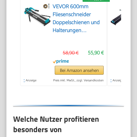
VEVOR 600mm
Fliesenschneider
Doppelschienen und
Halterungen
Manueller
Fliesenschneider 3/5
58,90 €
55,90 €
in Kappe mit
Präzisionslaser
Manuelle
Bei Amazon ansehen
Fliesenschneider-
*
Anzeige
Preis inkl. MwSt., zzgl. Versandkosten
*
Anzeige
Werkzeuge zum
Präzisionsschneiden
(600mm)
Welche Nutzer profitieren
besonders von