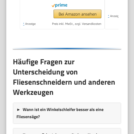
Schnittbreite 25mm
Fliesenschneidmaschine
Bei Amazon ansehen
*
Anzeige
inkl. Extra Schneidrad
*
Anzeige
Preis inkl. MwSt., zzgl. Versandkosten
Fliesenverlegungs-&
Renovierungsprojekten
Häufige Fragen zur
Unterscheidung von
Fliesenschneidern und anderen
Werkzeugen
Wann ist ein Winkelschleifer besser als eine
Fliesensäge?