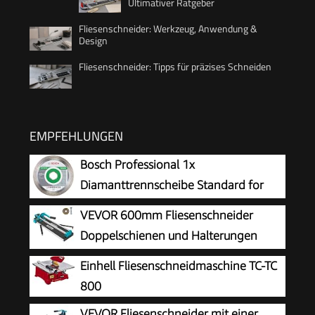
Ultimativer Ratgeber
Fliesenschneider: Werkzeug, Anwendung &
Design
Fliesenschneider: Tipps für präzises Schneiden
EMPFEHLUNGEN
Bosch Professional 1x
Diamanttrennscheibe Standard for
Ceramic (für Stein, Keramik, Fliesen,
VEVOR 600mm Fliesenschneider
Marmor, Ø 125 x 22,23 x 1,6 x 7 mm, Zubehör
Doppelschienen und Halterungen
für Winkelschleifer)
Manueller Fliesenschneider 3/5 in
Einhell Fliesenschneidmaschine TC-TC
Kappe mit Präzisionslaser Manuelle
800
Fliesenschneider-Werkzeuge zum
VEVOR Fliesenschneider mit einer