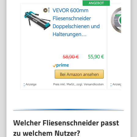
ANGEBOT
VEVOR 600mm
Fliesenschneider
Doppelschienen und
Halterungen
Manueller
Fliesenschneider 3/5
58,90 €
55,90 €
in Kappe mit
Präzisionslaser
Manuelle
Bei Amazon ansehen
Fliesenschneider-
*
Anzeige
Preis inkl. MwSt., zzgl. Versandkosten
*
Anzeige
Werkzeuge zum
Präzisionsschneiden
(600mm)
Welcher Fliesenschneider passt
zu welchem Nutzer?