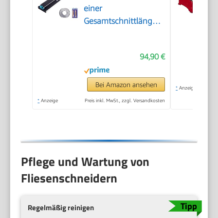
einer
Gesamtschnittlänge
von 800mm,
Schnittstärke 4-
94,90 €
15mm Mindest.
Schnittbreite 25mm
Fliesenschneidmaschine
Bei Amazon ansehen
*
Anzeige
inkl. Extra Schneidrad
*
Anzeige
Preis inkl. MwSt., zzgl. Versandkosten
Fliesenverlegungs-&
Renovierungsprojekten
Pflege und Wartung von
Fliesenschneidern
Regelmäßig reinigen