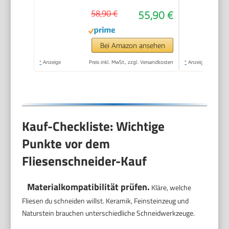
Fliesenschneider 3/5
58,90 €
55,90 €
in Kappe mit
Präzisionslaser
Manuelle
Bei Amazon ansehen
Fliesenschneider-
*
Anzeige
Preis inkl. MwSt., zzgl. Versandkosten
*
Anzeige
Werkzeuge zum
Präzisionsschneiden
(600mm)
Kauf-Checkliste: Wichtige
Punkte vor dem
Fliesenschneider-Kauf
Materialkompatibilität prüfen.
Kläre, welche
Fliesen du schneiden willst. Keramik, Feinsteinzeug und
Naturstein brauchen unterschiedliche Schneidwerkzeuge.