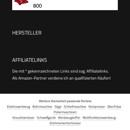
Schnittbreite 25mm Fliesenschneidmaschine
800
inkl. Extra Schneidrad Fliesenverlegungs-&
Renovierungsprojekten
HERSTELLER
AFFILIATELINKS
Die mit * gekennzeichneten Links sind sog. Affiliatelinks.
Als Amazon-Partner verdiene ich an qualifizierten Käufen!
Weitere thematisch passende Portale:
Elektrowerkzeug
·
Bohrmaschine
·
Säge
·
Schleifmaschine
·
Kompressor
·
Oberfräse
·
Poliermaschinen
Kreuzlinienlaser
·
Schweißgerät
·
Werkzeugkoffer
·
Multifunktionswerkzeug
·
Drehmomentschlüssel