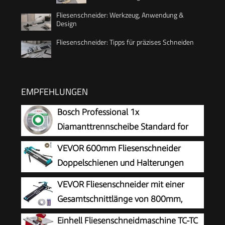
Fliesenschneider: Werkzeug, Anwendung &
Design
Fliesenschneider: Tipps für präzises Schneiden
EMPFEHLUNGEN
Bosch Professional 1x
Diamanttrennscheibe Standard for
Ceramic (für Stein, Keramik, Fliesen,
VEVOR 600mm Fliesenschneider
Marmor, Ø 125 x 22,23 x 1,6 x 7 mm, Zubehör
Doppelschienen und Halterungen
für Winkelschleifer)
Manueller Fliesenschneider 3/5 in
VEVOR Fliesenschneider mit einer
Kappe mit Präzisionslaser Manuelle
Gesamtschnittlänge von 800mm,
Fliesenschneider-Werkzeuge zum
Schnittstärke 4-15mm Mindest.
Einhell Fliesenschneidmaschine TC-TC
Präzisionsschneiden (600mm)