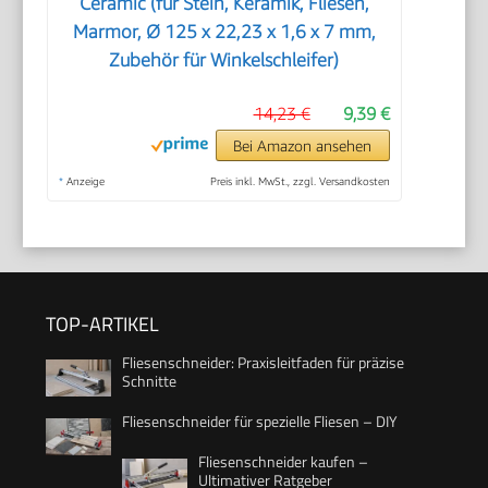
Ceramic (für Stein, Keramik, Fliesen,
Marmor, Ø 125 x 22,23 x 1,6 x 7 mm,
Zubehör für Winkelschleifer)
14,23 €
9,39 €
Bei Amazon ansehen
*
Anzeige
Preis inkl. MwSt., zzgl. Versandkosten
TOP-ARTIKEL
Fliesenschneider: Praxisleitfaden für präzise
Schnitte
Fliesenschneider für spezielle Fliesen – DIY
Fliesenschneider kaufen –
Ultimativer Ratgeber