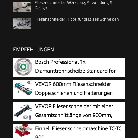
Fliesenschneider: Werkzeug, Anwendung &
Design
Fliesenschneider: Tipps für präzises Schneiden
EMPFEHLUNGEN
Bosch Professional 1x
Diamanttrennscheibe Standard for
Ceramic (für Stein, Keramik, Fliesen,
VEVOR 600mm Fliesenschneider
Marmor, Ø 125 x 22,23 x 1,6 x 7 mm, Zubehör
Doppelschienen und Halterungen
für Winkelschleifer)
Manueller Fliesenschneider 3/5 in
VEVOR Fliesenschneider mit einer
Kappe mit Präzisionslaser Manuelle
Gesamtschnittlänge von 800mm,
Fliesenschneider-Werkzeuge zum
Schnittstärke 4-15mm Mindest.
Einhell Fliesenschneidmaschine TC-TC
Präzisionsschneiden (600mm)
Schnittbreite 25mm Fliesenschneidmaschine
800