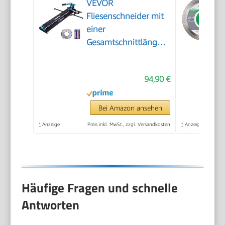
VEVOR
Fliesenschneider mit
einer
Gesamtschnittlänge
von 800mm,
Schnittstärke 4-
94,90 €
15mm Mindest.
Schnittbreite 25mm
Fliesenschneidmaschine
Bei Amazon ansehen
inkl. Extra Schneidrad
*
Anzeige
Preis inkl. MwSt., zzgl. Versandkosten
*
Anzeige
Fliesenverlegungs-&
Renovierungsprojekten
Häufige Fragen und schnelle
Antworten