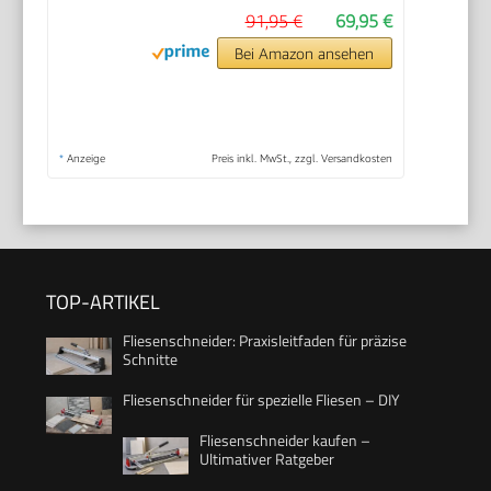
91,95 €
69,95 €
Bei Amazon ansehen
*
Anzeige
Preis inkl. MwSt., zzgl. Versandkosten
TOP-ARTIKEL
Fliesenschneider: Praxisleitfaden für präzise
Schnitte
Fliesenschneider für spezielle Fliesen – DIY
Fliesenschneider kaufen –
Ultimativer Ratgeber