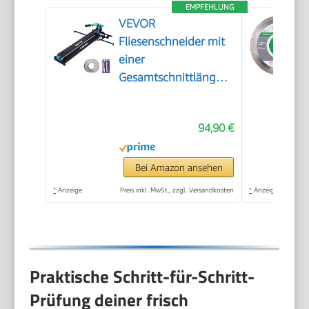
EMPFEHLUNG
VEVOR
Fliesenschneider mit
einer
Gesamtschnittlänge
von 800mm,
Schnittstärke 4-
94,90 €
15mm Mindest.
Schnittbreite 25mm
Fliesenschneidmaschine
Bei Amazon ansehen
inkl. Extra Schneidrad
*
Anzeige
Preis inkl. MwSt., zzgl. Versandkosten
*
Anzeige
Fliesenverlegungs-&
Renovierungsprojekten
Praktische Schritt-für-Schritt-
Prüfung deiner frisch