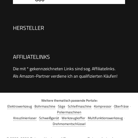
inkl. Extra Schneidrad Fliesenverlegungs-&
Renovierungsprojekten
HERSTELLER
AFFILIATELINKS
Die mit * gekennzeichneten Links sind sog. Affiliatelinks.
Als Amazon-Partner verdiene ich an qualifizierten Käufen!
Weitere thematisch passende Portale:
Elektrowerkzeug
·
Bohrmaschine
·
Säge
·
Schleifmaschine
·
Kompressor
·
Oberfräse
·
Poliermaschinen
Kreuzlinienlaser
·
Schweißgerät
·
Werkzeugkoffer
·
Multifunktionswerkzeug
·
Drehmomentschlüssel