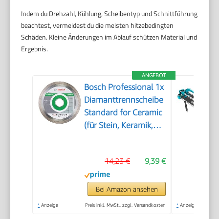
Indem du Drehzahl, Kühlung, Scheibentyp und Schnittführung
beachtest, vermeidest du die meisten hitzebedingten
Schäden. Kleine Änderungen im Ablauf schützen Material und
Ergebnis.
ANGEBOT
Bosch Professional 1x
Diamanttrennscheibe
Standard for Ceramic
(für Stein, Keramik,
Fliesen, Marmor, Ø
125 x 22,23 x 1,6 x 7
14,23 €
9,39 €
mm, Zubehör für
Winkelschleifer)
Bei Amazon ansehen
*
Anzeige
Preis inkl. MwSt., zzgl. Versandkosten
*
Anzeige