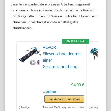
Laserführung erleichtern präzises Arbeiten. Insgesamt
funktionieren Nassschneider durch mechanische Präzision
und das gezielte Kühlen mit Wasser. So bleiben Fliesen beim
Schneiden unbeschädigt und du erhältst glatte
Schnittkanten.
EMPFEHLUNG
VEVOR
Fliesenschneider mit
einer
Gesamtschnittlänge
von 800mm,
Schnittstärke 4-
94,90 €
15mm Mindest.
Schnittbreite 25mm
Fliesenschneidmaschine
Bei Amazon ansehen
inkl. Extra Schneidrad
*
Anzeige
Preis inkl. MwSt., zzgl. Versandkosten
*
Anzeige