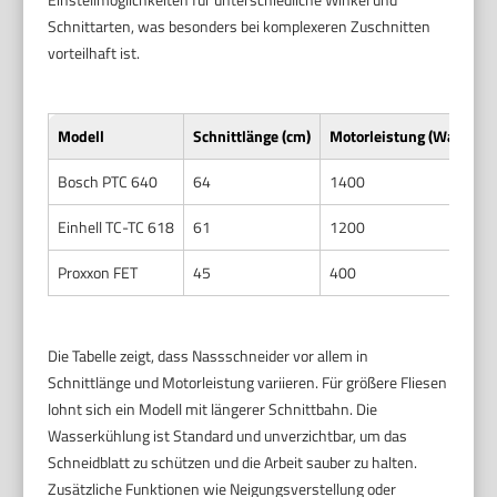
Schnittarten, was besonders bei komplexeren Zuschnitten
vorteilhaft ist.
Modell
Schnittlänge (cm)
Motorleistung (Watt)
Bosch PTC 640
64
1400
J
Einhell TC-TC 618
61
1200
J
Proxxon FET
45
400
J
Die Tabelle zeigt, dass Nassschneider vor allem in
Schnittlänge und Motorleistung variieren. Für größere Fliesen
lohnt sich ein Modell mit längerer Schnittbahn. Die
Wasserkühlung ist Standard und unverzichtbar, um das
Schneidblatt zu schützen und die Arbeit sauber zu halten.
Zusätzliche Funktionen wie Neigungsverstellung oder