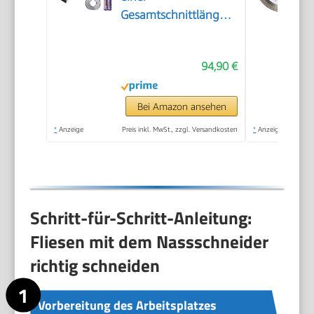
Gesamtschnittlänge
von 800mm,
Schnittstärke 4-
94,90 €
15mm Mindest.
Schnittbreite 25mm
Fliesenschneidmaschine
Bei Amazon ansehen
inkl. Extra Schneidrad
*
Anzeige
Preis inkl. MwSt., zzgl. Versandkosten
*
Anzeige
Fliesenverlegungs-&
Renovierungsprojekten
Schritt-für-Schritt-Anleitung:
Fliesen mit dem Nassschneider
richtig schneiden
Vorbereitung des Arbeitsplatzes