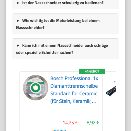
Ist der Nassschneider schwierig zu bedienen?
Wie wichtig ist die Motorleistung bei einem
Nassschneider?
Kann ich mit einem Nassschneider auch schräge
oder spezielle Schnitte machen?
ANGEBOT
Bosch Professional 1x
Diamanttrennscheibe
Standard for Ceramic
(für Stein, Keramik,
Fliesen, Marmor, Ø
125 x 22,23 x 1,6 x 7
14,23 €
8,92 €
mm, Zubehör für