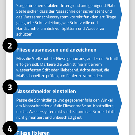
Sorge für einen stabilen Untergrund und genügend Platz.
Stelle sicher, dass der Nassschneider sicher steht und
das Wasseranschlusssystem korrekt funktioniert. Trage
geeignete Schutzkleidung wie Schutzbrille und
Handschuhe, um dich vor Splittern und Wasser zu
schützen.
Fliese ausmessen und anzeichnen
Miss die Stelle auf der Fliese genau aus, an der der Schnitt
erfolgen soll. Markiere die Schnittlinie mit einem
wasserfesten Stift oder Klebeband. Achte darauf, die
Maße doppelt zu prüfen, um Fehler zu vermeiden.
Nassschneider einstellen
Passe die Schnittlänge und gegebenenfalls den Winkel
am Nassschneider auf die Fliesenmaße an. Kontrolliere,
ob das Wassersystem aktiviert ist und das Schneidblatt
richtig montiert und unbeschädigt ist.
Fliese fixieren