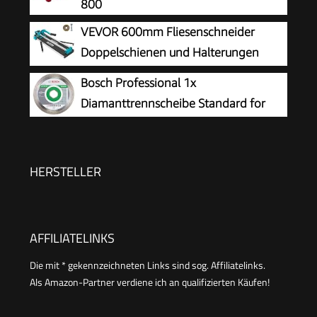
800
inkl. Extra Schneidrad Fliesenverlegungs-&
VEVOR 600mm Fliesenschneider
Renovierungsprojekten
Doppelschienen und Halterungen
Manueller Fliesenschneider 3/5 in
Bosch Professional 1x
Kappe mit Präzisionslaser Manuelle
Diamanttrennscheibe Standard for
Fliesenschneider-Werkzeuge zum
Ceramic (für Stein, Keramik, Fliesen,
Präzisionsschneiden (600mm)
Marmor, Ø 125 x 22,23 x 1,6 x 7 mm, Zubehör
für Winkelschleifer)
HERSTELLER
AFFILIATELINKS
Die mit * gekennzeichneten Links sind sog. Affiliatelinks.
Als Amazon-Partner verdiene ich an qualifizierten Käufen!